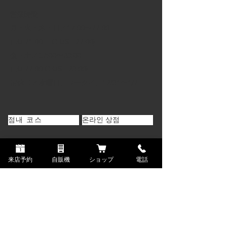
営業時間
月・火・木・日／17:00〜22:00
(L.O 21:00 CLOSE 22:00)
金・土／
17:00〜23:00
(L.O 22:00 CLOSE 23:00)
定休日／水曜日、ウークイ、12/31〜1/2
점내 코스
온라인 상점
점내 단품 메뉴
매장 자동 판매기
来店予約
自販機
ショップ
電話
고기 단품 메뉴
블로그
사이드 메뉴
고객의 목소리
음료 메뉴