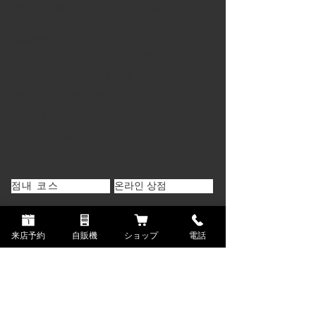
MAIL :
gasamaru.com@gmail.com
営業時間
月・火・木・日／17:00〜22:00
(L.O 21:00 CLOSE 22:00)
金・土／
17:00〜23:00
(L.O 22:00 CLOSE 23:00)
定休日／水曜日、ウークイ、12/31〜1/2
점내 코스
온라인 상점
점내 단품 메뉴
매장 자동 판매기
来店予約
自販機
ショップ
電話
고기 단품 메뉴
블로그
사이드 메뉴
고객의 목소리
음료 메뉴