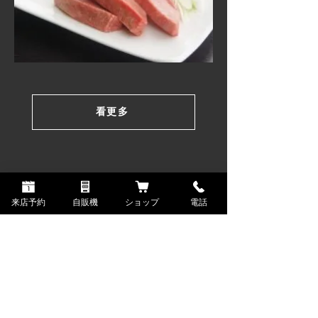
看更多
来店予約
自販機
ショップ
電話
客戶評價